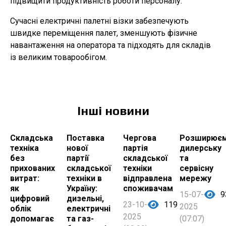
підвищити продуктивність роботи персоналу.
Сучасні електричні палетні візки забезпечують
швидке переміщення палет, зменшують фізичне
навантаження на оператора та підходять для складів
із великим товарообігом.
Інші новини
Складська
Поставка
Чергова
Розширює
техніка
нової
партія
дилерську
без
партії
складської
та
прихованих
складської
техніки
сервісну
витрат:
техніки в
відправлена
мережу
як
Україну:
споживачам
15-07-
9
цифровий
дизельні,
23-10-
119
2025
облік
електричні
2025
допомагає
та газ-
(07:07)