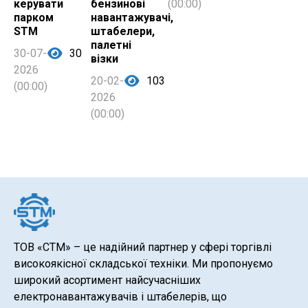
керувати
бензинові
(00:00)
парком
навантажувачі,
STM
штабелери,
палетні
30-07-
30
візки
2026
20-02-
103
(00:00)
2026
(00:00)
ТОВ «СТМ» – це надійний партнер у сфері торгівлі
високоякісної складської техніки. Ми пропонуємо
широкий асортимент найсучасніших
електронавантажувачів і штабелерів, що