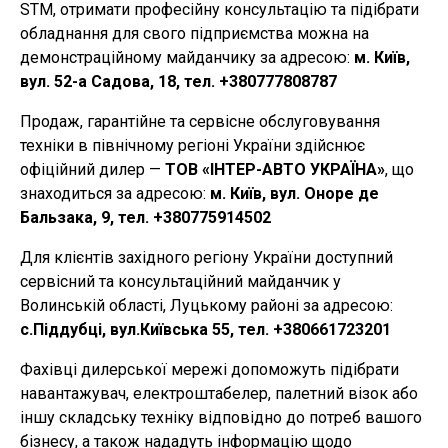
STM, отримати професійну консультацію та підібрати
обладнання для свого підприємства можна на
демонстраційному майданчику за адресою:
м. Київ,
вул. 52-а Садова, 18, тел. +380777808787
Продаж, гарантійне та сервісне обслуговування
техніки в північному регіоні України здійснює
офіційний дилер —
ТОВ «ІНТЕР-АВТО УКРАЇНА»
, що
знаходиться за адресою:
м. Київ, вул. Оноре де
Бальзака, 9, тел. +380775914502
Для клієнтів західного регіону України доступний
сервісний та консультаційний майданчик у
Волинській області, Луцькому районі за адресою:
с.Піддубці, вул.Київська 55, тел. +380661723201
Фахівці дилерської мережі допоможуть підібрати
навантажувач, електроштабелер, палетний візок або
іншу складську техніку відповідно до потреб вашого
бізнесу, а також нададуть інформацію щодо