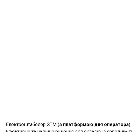
Електроштабелер STM (
з платформою для оператора
)
Ефективне та надійне рішення для складів із середнім 