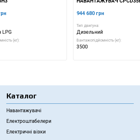
5H3
НАВАНТАЖУВАЧ CPCD35
грн
944 680
грн
Тип двигуна:
н LPG
Дизельний
ність (кг):
Вантажопідйомність (кг):
3500
Каталог
Навантажувачі
Електроштабелери
Електричні візки