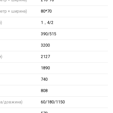
метр × ширина)
80*70
і)
1，4/2
390/515
3200
м)
2127
1890
740
808
на/довжина)
60/180/1150