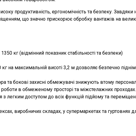
соку продуктивність, ергономічність та безпеку. Завдяки н
щенням, що значно прискорює обробку вантажів на велики
350 кг (відмінний показник стабільності та безпеки)
г на максимальній висоті 3,2 м дозволяє безпечно підніма
ора та бокові захисні обмежувачі знижують втому персона
 роботи в обмеженому просторі та міжстелажних проходах.
я з легким доступом до всіх функцій підйому та переміщен
ксах, виробничих складах, у супермаркетах та гуртовнях д