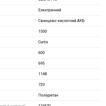
Електричний
Свинцево-кислотний АКБ
1500
Curtis
600
695
1148
720
Поліуретан
метр × ширина)
210*70