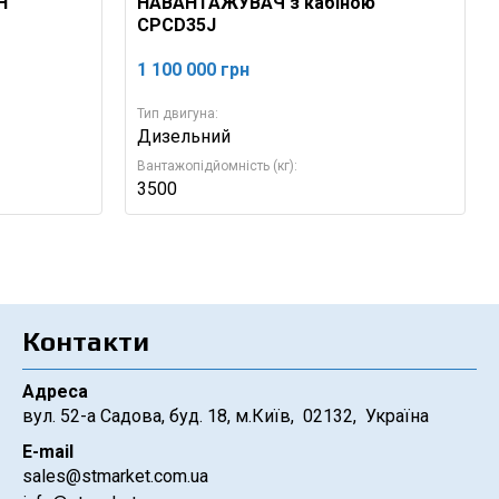
H
НАВАНТАЖУВАЧ з кабіною
CPCD35J
1 100 000
грн
Тип двигуна:
Дизельний
Вантажопідйомність (кг):
3500
Контакти
Адреса
вул. 52-а Садова, буд. 18, м.Київ, 02132, Україна
E-mail
sales@stmarket.com.ua