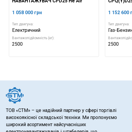
НАВАНТАЖУВАЧ CPD25 He Air
CPQ(Y)D2
1 058 000
грн
1 152 600
Тип двигуна:
Тип двигуна:
Електричний
Газ-Бензи
Вантажопідйомність (кг):
Вантажопідйом
2500
2500
ТОВ «СТМ» – це надійний партнер у сфері торгівлі
високоякісної складської техніки. Ми пропонуємо
широкий асортимент найсучасніших
електронавантажувачів і штабелерів, що