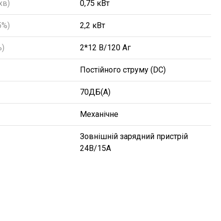
хв)
0,75 кВт
5%)
2,2 кВт
ь)
2*12 В/120 Аг
Постійного струму (DC)
70ДБ(А)
Механічне
Зовнішній зарядний пристрій
24В/15А