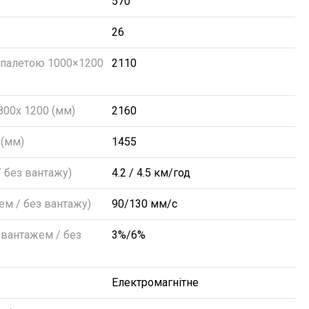
570
26
 палетою 1000×1200
2110
800х 1200 (мм)
2160
 (мм)
1455
 без вантажу)
4.2 / 4.5 км/год
ем / без вантажу)
90/130 мм/с
з вантажем / без
3%/6%
Електромагнітне